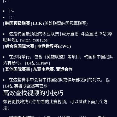
| :--
| :--
| : |
|
韩国顶级联赛
|
LCK
(英雄联盟韩国冠军联赛)
这是韩国最顶级的职业联赛 | 虎牙直播, 斗鱼直播, B站(哔
哩哔哩), Twitch, YouTube |
|
综合性国际大赛
|
电竞世界杯(EWC)
在沙特举行，包含《英雄联盟》等项目，韩国和中国战队
均有参与。 | B站, 5EPlay |
|
其他国际赛事
|
东亚电竞赛
,
亚运会
等
在这些赛事中会有中韩国家队或俱乐部之间的对决。 |]。
| B站, 英雄联盟赛事官网 |
高效查找视频的小技巧
想要更快地找到你想看的比赛视频，可以试试下面几个方
法：