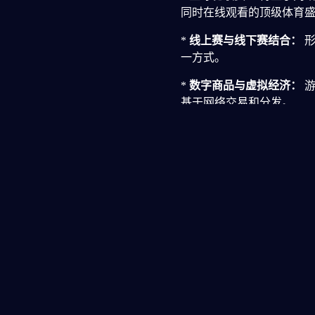
同时在线观看的顶级体育
*
线上赛与线下赛结合：
形
一方式。
*
数字商品与虚拟经济：
游
基于网络交易和分发。
4. 文化与社
电竞文化的形成和扩散高
*
玩家社区的建立：
从早期
事，形成了强大的社群归
*
梗与流行语的产生：
大量
酵，成为独特的亚文化符
*
草根到职业的通道：
许多
一个相对平等的平台。