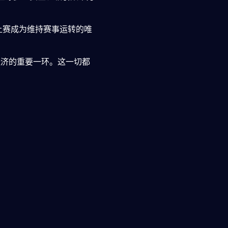
线上赛成为维持赛事运转的唯
济的重要一环。这一切都
，交流战术、分享心得、讨论赛
选手言行，并通过网络迅速发
。网络为人才上升提供了