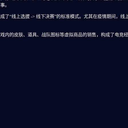
盛事。
成了“线上选拔 -> 线下决赛”的标准模式。尤其在疫情期间，
戏内的皮肤、道具、战队图标等虚拟商品的销售，构成了电竞经
群：网络是电竞文化的“孵化器”
度依赖网络。
的论坛、贴吧到现在的Discord、Reddit，玩家们在网上聚集
属感。
的电竞梗（如“YYDS”、“下饭”、“77777”）源于比赛解说或
号。
职业选手最初是通过在网络服务器上展现出惊人天赋而被发掘的