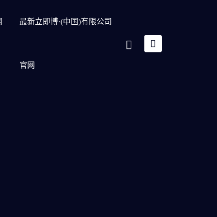
网
最新立即博·(中国)有限公司
官网