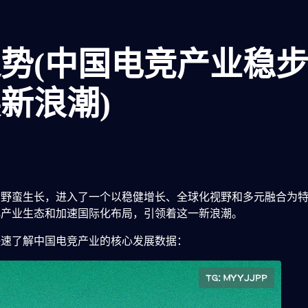
势(中国电竞产业稳
新浪潮)
的野蛮生长，进入了一个以稳健增长、全球化视野和多元融合为
化产业生态和加速国际化布局，引领着这一新浪潮。
快速了解中国电竞产业的核心发展数据：