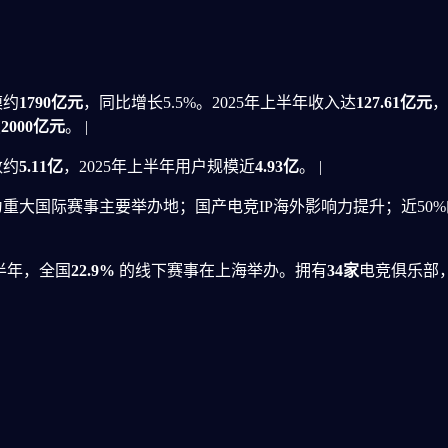
模约
1790亿元
，同比增长5.5%。2025年上半年收入达
127.61亿元
，
破
2000亿元
。 |
数约
5.11亿
，2025年上半年用户规模近
4.93亿
。 |
为重大国际赛事主要举办地；国产电竞IP海外影响力提升；近50
上半年，全国
22.9%
的线下赛事在上海举办。拥有
34家
电竞俱乐部，
心驱动力
，离不开以下几个关键因素的驱动：
电竞的全球化步伐正在加快。一方面，凭借庞大的用户基础和出
的举办地。国产电竞游戏和赛事IP在海外的影响力也迅速提升。