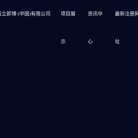
立即博·(中国)有限公司
项目展
资讯中
最新注册
示
心
址