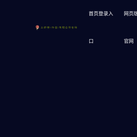
首页登录入
网页版
口
官网