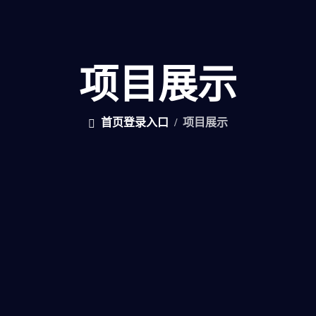
项目展示
首页登录入口
项目展示