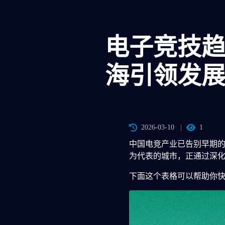
电子竞技趋
海引领发展
2026-03-10
1
中国电竞产业已告别早期
为代表的城市，正通过深
下面这个表格可以帮助你